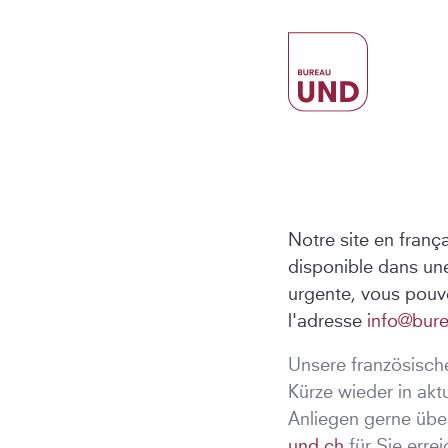
Notre site en frança
disponible dans un
urgente, vous pouve
l'adresse
info@bur
Unsere französische
Kürze wieder in akt
Anliegen gerne übe
und.ch
für Sie errei