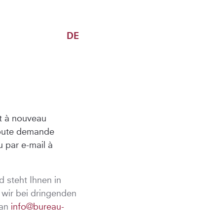
DE
ôt à nouveau
toute demande
 par e-mail à
d steht Ihnen in
d wir bei dringenden
 an
info@bureau-